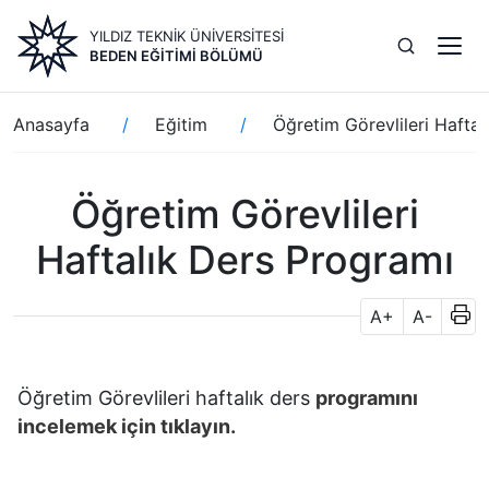
Ana
YILDIZ TEKNİK ÜNİVERSİTESİ
içeriğe
BEDEN EĞITIMI BÖLÜMÜ
atla
Sayfa
Anasayfa
Eğitim
Öğretim Görevlileri Hafta
yolu
Öğretim Görevlileri
Haftalık Ders Programı
A+
A-
Öğretim Görevlileri haftalık ders
programını
incelemek için tıklayın.