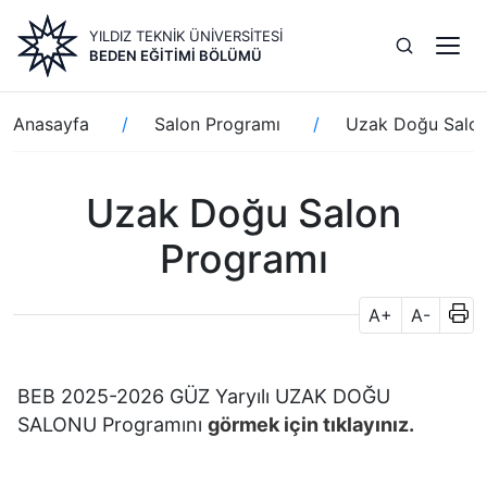
Ana
YILDIZ TEKNİK ÜNİVERSİTESİ
içeriğe
BEDEN EĞITIMI BÖLÜMÜ
atla
Sayfa
Anasayfa
Salon Programı
Uzak Doğu Salon
yolu
Uzak Doğu Salon
Programı
A+
A-
BEB 2025-2026 GÜZ Yaryılı UZAK DOĞU
SALONU Programını
görmek için tıklayınız.