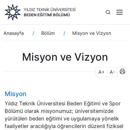
Ana
YILDIZ TEKNİK ÜNİVERSİTESİ
içeriğe
BEDEN EĞITIMI BÖLÜMÜ
atla
Sayfa
Anasayfa
Bölüm
Misyon ve Vizyon
yolu
Misyon ve Vizyon
A+
A-
Misyon
Yıldız Teknik Üniversitesi Beden Eğitimi ve Spor
Bölümü olarak misyonumuz; üniversitemizde
yürütülen beden eğitimi ve uygulamaya yönelik
faaliyetler aracılığıyla öğrencilerin düzenli fiziksel