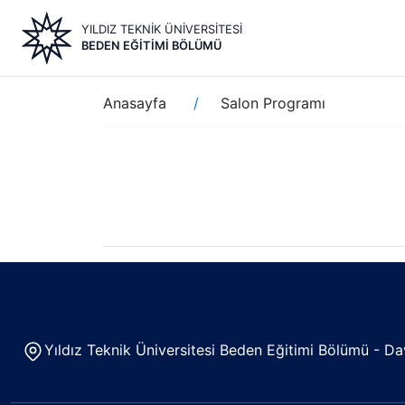
Ana
YILDIZ TEKNİK ÜNİVERSİTESİ
içeriğe
BEDEN EĞITIMI BÖLÜMÜ
atla
Sayfa
Anasayfa
Salon Programı
yolu
Yıldız Teknik Üniversitesi Beden Eğitimi Bölümü - 